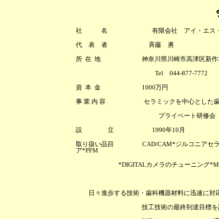
社 名 有限会社 アイ・エス・
代 表 者 斉藤 勇
所 在 地 神奈川県川崎市高津区新作3-4-13-
Tel 044-877-7772 Fax044
資 本 金 1000万円
事 業 内 容 セラミックを中心とした歯
プライベート研修会
設 立 1990年10月
取り扱い品目 CAD/CAM*ジルコニアセラミッ
ア*PFM
*DIGITALカメラのチューニング*Microscope
日々進歩する技術・歯科機器材料に迅速に対
技工技術の最終到達目標を