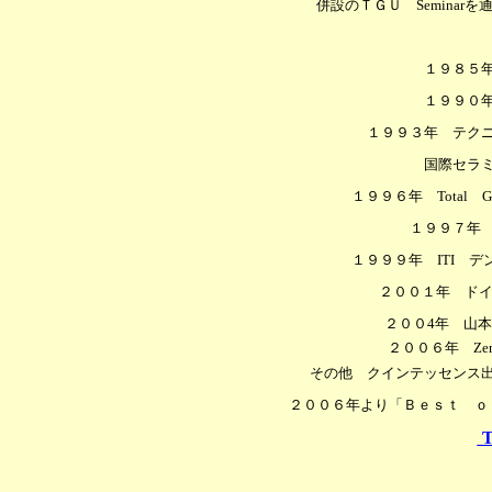
併設のＴＧＵ
Seminar
を
１９８５
１９９０
１９９３年 テク
国際セラミスト協
１９９６年
Total
G
１９９７年
１９９９年
ITI
デン
２００１年 ド
２００
4
年 山本
２００６年
Ze
その他 クインテッセンス
２００６年より「Ｂｅｓｔ ｏ